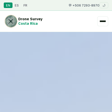
EN
ES
FR
💬 +506 7293-8970
🌙
Drone Survey
Costa Rica